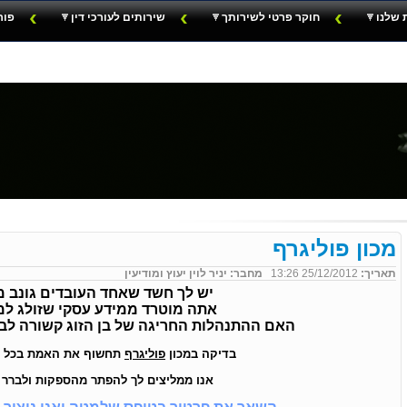
 שלנו
חוקר פרטי לשירותך
שירותים לעורכי דין
פור
מכון פוליגרף
תאריך:
25/12/2012 13:26
מחבר: יניר לוין יעוץ ומודיעין
יש לך חשד שאחד העובדים גונב
מ
אתה מוטרד ממידע עסקי שזולג ל
האם
ה
התנ
הלות החריגה של בן הזוג קשורה לב
בדיקה במכון
פוליגרף
תחשוף את האמת בכל ש
אנו ממליצים לך להפתר מהספקות ולברר