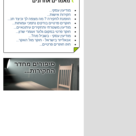
מאמרים אחרונים
נוכל סדרתי - נוכלים ומעשי עוקץ...
איתור יורשים וירושות...
מודיעין עסקי...
חקירות אישות...
הוזמנת לחקירה ? מה מצפה לך וכיצד תנ...
חוקרים פרטיים בודקים נתמכי עמותות...
מודיעין משטרתי ותחקירים עיתונאיים...
חוקר פרטי במקום גלעד ועומרי שרון...
מודיעין עסקי - בשביל מה?...
אנאלייזר בישראל - חוקר מול האקר...
חוק חוקרים פרטיים...
איך ''מלבינים'' את הזכיות של מפעל ה...
מודיעין תחרותי בחברות תקשורת...
הכרה עם בלש פרטי...
משרדי חקירות בישראל...
בדיקות פוליגרף - מכונת אמת...
חקירות פרטיות - דיוק בפרטים...
איתור כתובת או מסירה משפטית - שאלות...
הונאות ביטוח רכב ורכוש...
בגידות...
הגנת הפרטיות - חקירות...
חוק האחריות למוצרים פגומים...
תאונות דרכים - רכב חקלאי...
קישורים - מידע עסקי...