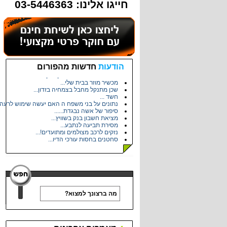
חייגו אלינו: 03-5446363
עלות פוליגרף...
הודעות
חדשות מהפורום
מתעניין במקצוע...
איתור מיופה כוח בחשבון בנק...
מכשיר מוזר בבית שלי...
שכן מתנקל מחבל בצמחיה בזדון...
חשד ...
נתונים על בני משפח ה האם יעשה שימוש לרעה .
סיפור של אשה נבגדת......
מציאת חשבון בנק בשוויץ...
מסירת תביעה לנתבע...
נזקים לרכב מצולמים ומתועדים!...
סחטנים בחסות עורכי הדין...
ברור על אחיו של שכן...
תוכנת תחקירון זהב...
זיהוי ע"פ תמונה...
שיחות טלפון בלתי פוסקות כול יום...
שאלה...
מה דעתכם על המקרה?...
תודה לעו"ד שקד שני...
היכנסו...
משפטי רחלי...
מחירון - איתור כתובת / מסירה משפטית...