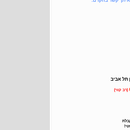
איתך קשר בהקדם:
 תל אביב
(רב
קווי)
קבלת
י!