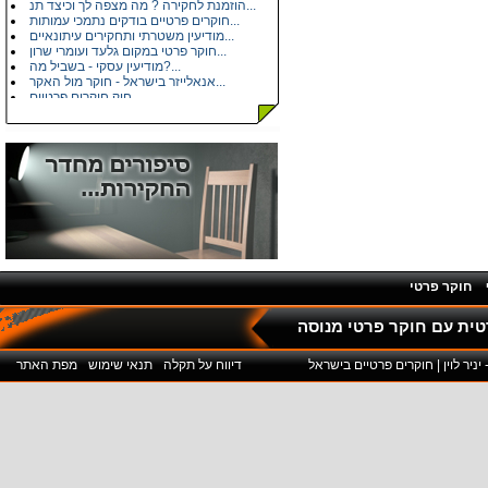
הוזמנת לחקירה ? מה מצפה לך וכיצד תנ...
חוקרים פרטיים בודקים נתמכי עמותות...
מודיעין משטרתי ותחקירים עיתונאיים...
חוקר פרטי במקום גלעד ועומרי שרון...
מודיעין עסקי - בשביל מה?...
אנאלייזר בישראל - חוקר מול האקר...
חוק חוקרים פרטיים...
איך ''מלבינים'' את הזכיות של מפעל ה...
מודיעין תחרותי בחברות תקשורת...
הכרה עם בלש פרטי...
משרדי חקירות בישראל...
בדיקות פוליגרף - מכונת אמת...
חקירות פרטיות - דיוק בפרטים...
איתור כתובת או מסירה משפטית - שאלות...
הונאות ביטוח רכב ורכוש...
בגידות...
הגנת הפרטיות - חקירות...
חוק האחריות למוצרים פגומים...
תאונות דרכים - רכב חקלאי...
חוקר פרטי
קישורים - מידע עסקי...
דיווח על תקלה
תנאי שימוש
מפת האתר