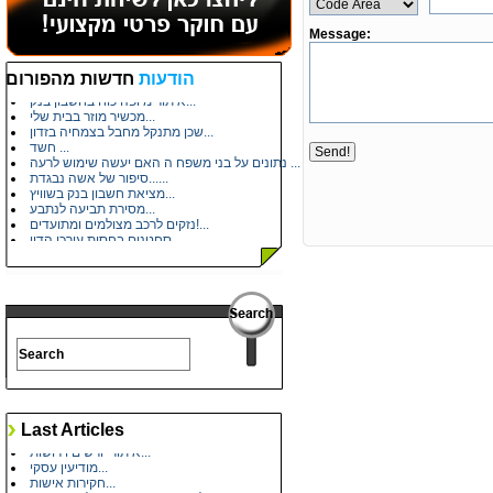
Message:
עלות פוליגרף...
הודעות
חדשות מהפורום
מתעניין במקצוע...
איתור מיופה כוח בחשבון בנק...
מכשיר מוזר בבית שלי...
שכן מתנקל מחבל בצמחיה בזדון...
חשד ...
נתונים על בני משפח ה האם יעשה שימוש לרעה ...
סיפור של אשה נבגדת......
מציאת חשבון בנק בשוויץ...
מסירת תביעה לנתבע...
נזקים לרכב מצולמים ומתועדים!...
סחטנים בחסות עורכי הדין...
ברור על אחיו של שכן...
תוכנת תחקירון זהב...
זיהוי ע"פ תמונה...
שיחות טלפון בלתי פוסקות כול יום...
שאלה...
מה דעתכם על המקרה?...
תודה לעו"ד שקד שני...
היכנסו...
משפטי רחלי...
מחירון - איתור כתובת / מסירה משפטית...
Last Articles
נוכל סדרתי - נוכלים ומעשי עוקץ...
איתור יורשים וירושות...
מודיעין עסקי...
חקירות אישות...