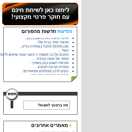
עלות פוליגרף...
הודעות
חדשות מהפורום
מתעניין במקצוע...
איתור מיופה כוח בחשבון בנק...
מכשיר מוזר בבית שלי...
שכן מתנקל מחבל בצמחיה בזדון...
חשד ...
נתונים על בני משפח ה האם יעשה שימוש לרעה .
סיפור של אשה נבגדת......
מציאת חשבון בנק בשוויץ...
מסירת תביעה לנתבע...
נזקים לרכב מצולמים ומתועדים!...
סחטנים בחסות עורכי הדין...
ברור על אחיו של שכן...
תוכנת תחקירון זהב...
זיהוי ע"פ תמונה...
שיחות טלפון בלתי פוסקות כול יום...
שאלה...
מה דעתכם על המקרה?...
תודה לעו"ד שקד שני...
היכנסו...
משפטי רחלי...
מחירון - איתור כתובת / מסירה משפטית...
מאמרים אחרונים
נוכל סדרתי - נוכלים ומעשי עוקץ...
איתור יורשים וירושות...