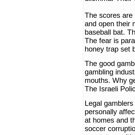
The scores are
and open their 
baseball bat.
Th
The fear is para
honey trap set 
The good gambl
gambling indust
mouths.
Why ge
The Israeli Poli
Legal gamblers 
personally affec
at homes and th
soccer corrupti