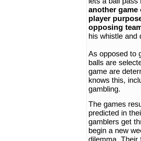
lets a ball pass
another game o
player purpose
opposing tea
his whistle and 
As opposed to g
balls are selec
game are deter
knows this, incl
gambling.
The games resul
predicted in thei
gamblers get th
begin a new week
dilemma.
Their 