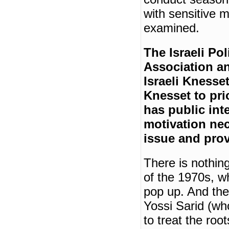
with sensitive m
examined.
The Israeli Pol
Association an
Israeli Knesse
Knesset to prio
has public inte
motivation nec
issue and prov
There is nothin
of the 1970s, w
pop up.
And th
Yossi Sarid (who
to treat the roo