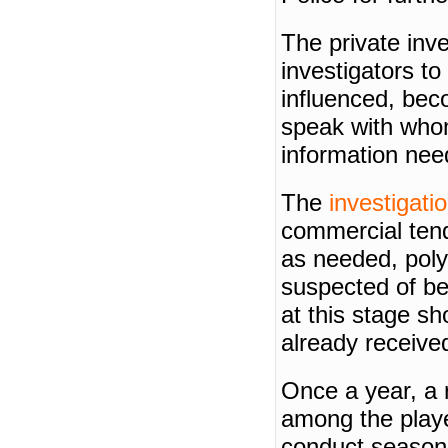
The private inv
investigators t
influenced, bec
speak with whom
information need
The
investigati
commercial tend
as needed, poly
suspected of bei
at this stage s
already receive
Once a year, a
among the play
conduct seaso