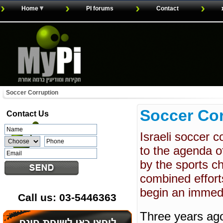
Home
PI forums
Contact
Soccer Corruption
Soccer Cor
Contact
Us
Israeli soccer 
to the agenda of
by the sports ch
combined efforts
begin an immedi
Call us: 03-5446363
Three years ago