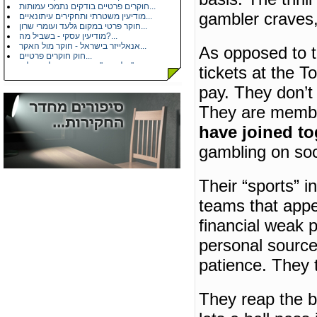
חוקרים פרטיים בודקים נתמכי עמותות...
מודיעין משטרתי ותחקירים עיתונאיים...
gambler craves, 
חוקר פרטי במקום גלעד ועומרי שרון...
מודיעין עסקי - בשביל מה?...
אנאלייזר בישראל - חוקר מול האקר...
As opposed to t
חוק חוקרים פרטיים...
איך ''מלבינים'' את הזכיות של מפעל ה...
tickets at the To
מודיעין תחרותי בחברות תקשורת...
הכרה עם בלש פרטי...
pay.
They don’t 
משרדי חקירות בישראל...
בדיקות פוליגרף - מכונת אמת...
They are membe
חקירות פרטיות - דיוק בפרטים...
איתור כתובת או מסירה משפטית - שאלות...
have joined tog
הונאות ביטוח רכב ורכוש...
בגידות...
gambling on so
הגנת הפרטיות - חקירות...
חוק האחריות למוצרים פגומים...
תאונות דרכים - רכב חקלאי...
קישורים - מידע עסקי...
Their “sports” 
teams that appe
financial weak p
personal source
patience.
They t
They reap the b