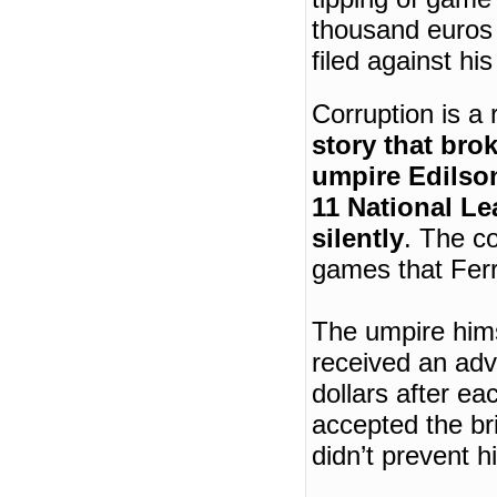
thousand euros 
filed against h
Corruption is a
story that bro
umpire Edilson
11 National L
silently
.
The co
games that Ferr
The umpire himse
received an adva
dollars after e
accepted the bri
didn’t prevent h