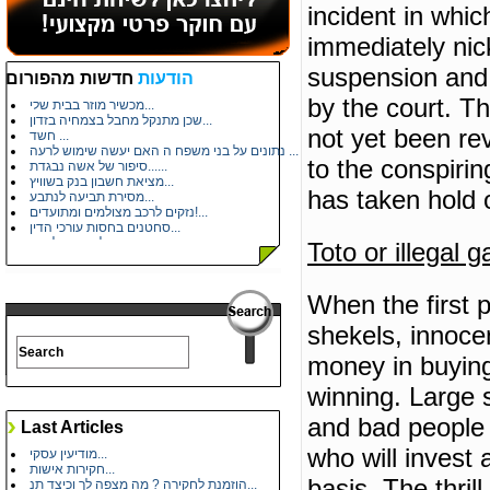
incident in whi
immediately ni
עלות פוליגרף...
מתעניין במקצוע...
suspension and 
הודעות
חדשות מהפורום
איתור מיופה כוח בחשבון בנק...
מכשיר מוזר בבית שלי...
by the court.
Th
שכן מתנקל מחבל בצמחיה בזדון...
חשד ...
not yet been rev
נתונים על בני משפח ה האם יעשה שימוש לרעה ...
סיפור של אשה נבגדת......
to the conspirin
מציאת חשבון בנק בשוויץ...
מסירת תביעה לנתבע...
has taken hold o
נזקים לרכב מצולמים ומתועדים!...
סחטנים בחסות עורכי הדין...
ברור על אחיו של שכן...
Toto or illegal 
תוכנת תחקירון זהב...
זיהוי ע"פ תמונה...
שיחות טלפון בלתי פוסקות כול יום...
שאלה...
When the first p
מה דעתכם על המקרה?...
תודה לעו"ד שקד שני...
shekels, innocen
היכנסו...
משפטי רחלי...
money in buying 
winning.
Large 
מחירון - איתור כתובת / מסירה משפטית...
נוכל סדרתי - נוכלים ומעשי עוקץ...
and bad people 
Last Articles
איתור יורשים וירושות...
מודיעין עסקי...
who will invest 
חקירות אישות...
הוזמנת לחקירה ? מה מצפה לך וכיצד תנ...
basis.
The thril