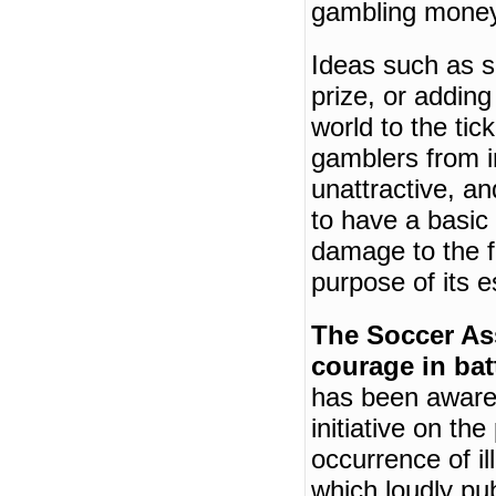
gambling mone
Ideas such as si
prize, or addin
world to the ti
gamblers from i
unattractive, an
to have a basic
damage to the fl
purpose of its 
The Soccer As
courage in bat
has been aware
initiative on the
occurrence of i
which loudly pub