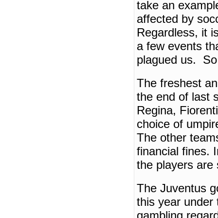
take an example
affected by socc
Regardless, it 
a few events tha
plagued us.
So
The freshest an
the end of last
Regina
, Fiorent
choice of umpir
The other teams 
financial fines.
the players are
The Juventus go
this year under 
gambling regard