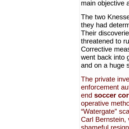
main objective a
The two Knesset
they had determ
Their discoveri
threatened to ru
Corrective mea
went back into 
and on a huge s
The private inve
enforcement auth
end
soccer cor
operative metho
“Watergate” sc
Carl Bernstein,
shameful resign