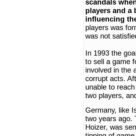
scandals whe
players and a
influencing th
players was fo
was not satisfi
In 1993 the goa
to sell a game f
involved in the 
corrupt acts.
Af
unable to reach 
two players, an
Germany
, like
I
two years ago.
Hoizer, was sen
tipping of game 