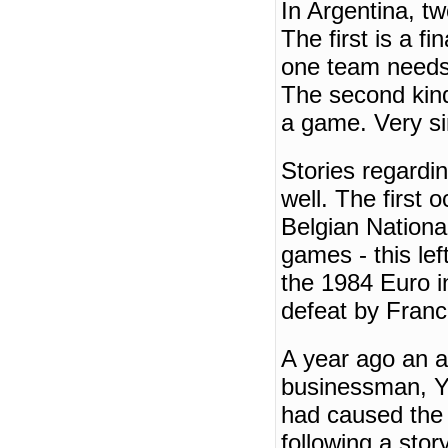
In
Argentina
, t
The first is a f
one team needs 
The second kind 
a game.
Very s
Stories regardi
well.
The first 
Belgian Nationa
games - this lef
the 1984 Euro i
defeat by Franc
A year ago an a
businessman, Ya
had caused the 
following a stor