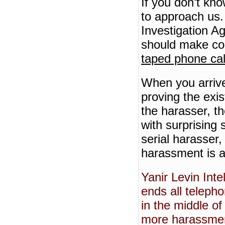
If you don’t kn
to approach us.
Investigation A
should make cop
taped phone cal
When you arrive 
proving the exi
the harasser, th
with surprising 
serial harasser
harassment is a
Yanir Levin Inte
ends all teleph
in the middle of
more harassme