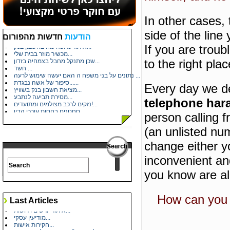
In other cases, 
עלות פוליגרף...
side of the line
הודעות
חדשות מהפורום
מתעניין במקצוע...
איתור מיופה כוח בחשבון בנק...
If you are trou
מכשיר מוזר בבית שלי...
שכן מתנקל מחבל בצמחיה בזדון...
to the right plac
חשד ...
נתונים על בני משפח ה האם יעשה שימוש לרעה ...
סיפור של אשה נבגדת......
Every day we de
מציאת חשבון בנק בשוויץ...
מסירת תביעה לנתבע...
telephone har
נזקים לרכב מצולמים ומתועדים!...
סחטנים בחסות עורכי הדין...
person calling 
ברור על אחיו של שכן...
תוכנת תחקירון זהב...
(an unlisted nu
זיהוי ע"פ תמונה...
שיחות טלפון בלתי פוסקות כול יום...
change either y
שאלה...
מה דעתכם על המקרה?...
inconvenient a
תודה לעו"ד שקד שני...
היכנסו...
you know are a
משפטי רחלי...
מחירון - איתור כתובת / מסירה משפטית...
How can you 
Last Articles
נוכל סדרתי - נוכלים ומעשי עוקץ...
איתור יורשים וירושות...
מודיעין עסקי...
חקירות אישות...