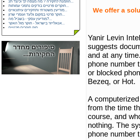
הוזמנת לחקירה ? מה מצפה לך וכיצד תנ...
חוקרים פרטיים בודקים נתמכי עמותות...
מודיעין משטרתי ותחקירים עיתונאיים...
We offer a sol
חוקר פרטי במקום גלעד ועומרי שרון...
מודיעין עסקי - בשביל מה?...
אנאלייזר בישראל - חוקר מול האקר...
חוק חוקרים פרטיים...
איך ''מלבינים'' את הזכיות של מפעל ה...
מודיעין תחרותי בחברות תקשורת...
Yanir Levin Inte
הכרה עם בלש פרטי...
משרדי חקירות בישראל...
suggests docum
בדיקות פוליגרף - מכונת אמת...
חקירות פרטיות - דיוק בפרטים...
and at any time
איתור כתובת או מסירה משפטית - שאלות...
הונאות ביטוח רכב ורכוש...
phone number th
בגידות...
הגנת הפרטיות - חקירות...
or blocked phon
חוק האחריות למוצרים פגומים...
תאונות דרכים - רכב חקלאי...
Bezeq, or Hot.
קישורים - מידע עסקי...
A computerized 
from the time th
course, and who
nothing.
The sys
phone number tha